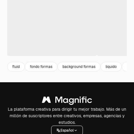
fluid
fondo formas
background formas
liquido
for
La plataforma creativa para dirigir tu mejor trabajo. Más de un
millón de suscriptores entre creativos, empresas, agencias y
estudios.
Español