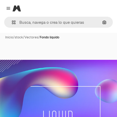
Magnific
Close menu
Buscar
Inicio
/
stock
/
Vectores
/
Fondo líquido