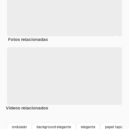
Fotos relacionadas
Vídeos relacionados
Premium
Premium
Premium
Premium
ondulado
background elegante
elegante
papel tapiz