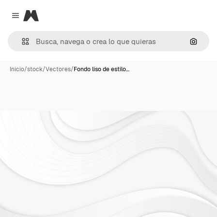
Magnific
Close menu
Buscar
Inicio
/
stock
/
Vectores
/
Fondo liso de estilo…