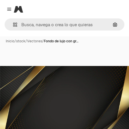
Magnific
Close menu
Buscar
Inicio
/
stock
/
Vectores
/
Fondo de lujo con gr…