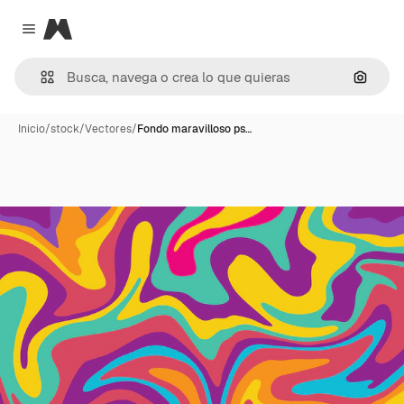
Magnific
Close menu
Buscar
Inicio
/
stock
/
Vectores
/
Fondo maravilloso ps…