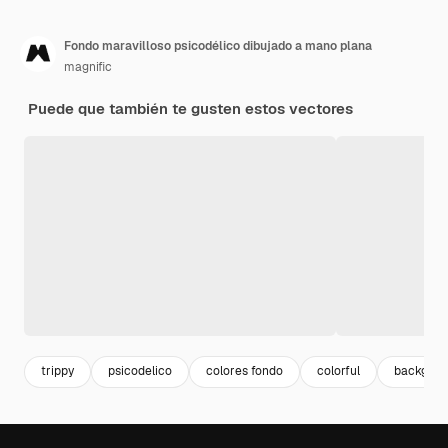
Fondo maravilloso psicodélico dibujado a mano plana
magnific
Puede que también te gusten estos vectores
trippy
psicodelico
colores fondo
colorful
backgrou