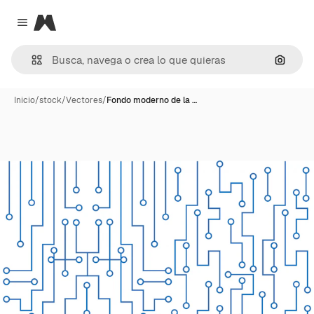
Magnific
Close menu
Buscar
Inicio
/
stock
/
Vectores
/
Fondo moderno de la …