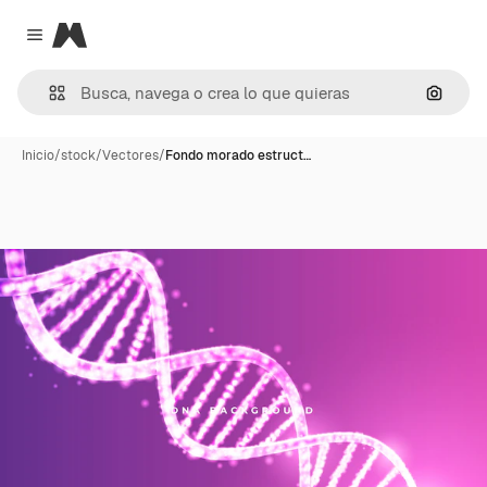
Magnific
Close menu
Buscar
Inicio
/
stock
/
Vectores
/
Fondo morado estruct…