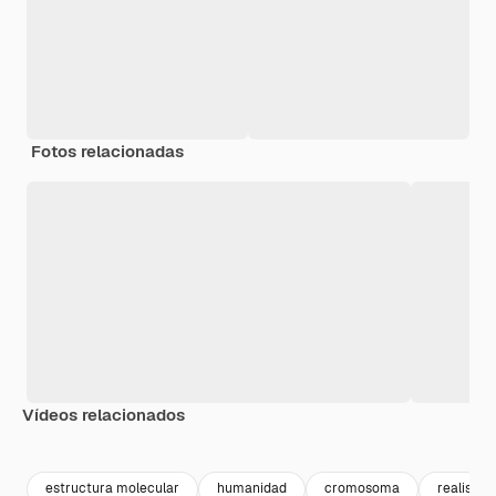
Fotos relacionadas
Vídeos relacionados
Premium
Premium
Generado por IA
Premium
Premium
Generado p
estructura molecular
humanidad
cromosoma
realista