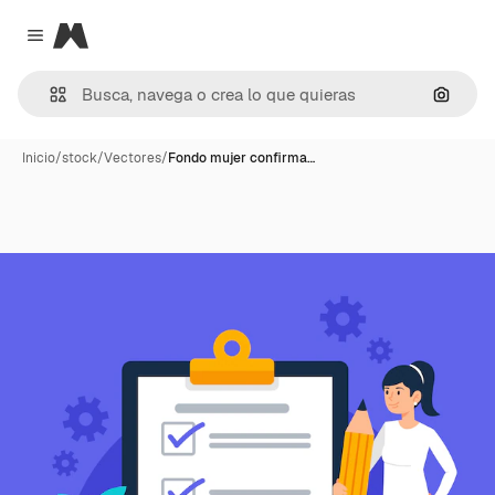
Magnific
Close menu
Buscar
Inicio
/
stock
/
Vectores
/
Fondo mujer confirma…