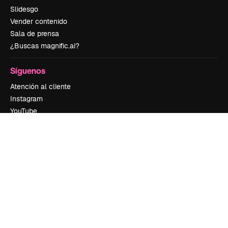
Slidesgo
Vender contenido
Sala de prensa
¿Buscas magnific.ai?
Síguenos
Atención al cliente
Instagram
YouTube
LinkedIn
TikTok
Discord
X
Reddit
Copyright © 2010-
2026
Freepik Company S.L.U.
Todos los derechos
reservados
.