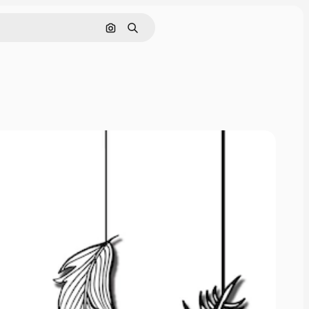
Buscar por imagen
Buscar