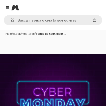
Magnific
Close menu
Buscar
Inicio
/
stock
/
Vectores
/
Fondo de neón ciber …