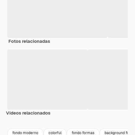
Fotos relacionadas
Vídeos relacionados
Premium
Premium
Premium
Premium
fondo moderno
colorful
fondo formas
background form