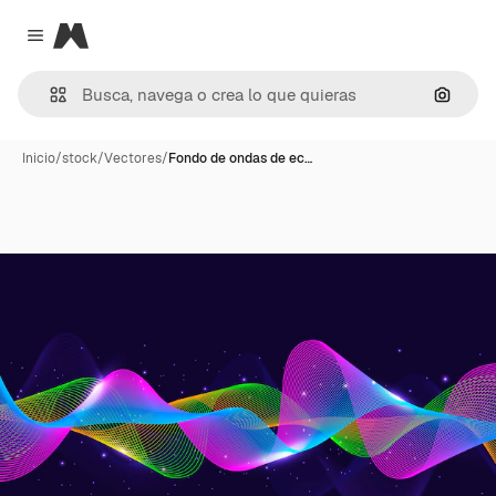
Magnific
Close menu
Buscar
Inicio
/
stock
/
Vectores
/
Fondo de ondas de ec…