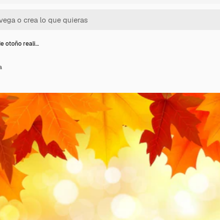
e otoño reali…
a