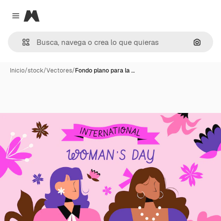
Magnific
Close menu
Buscar
Inicio
/
stock
/
Vectores
/
Fondo plano para la …