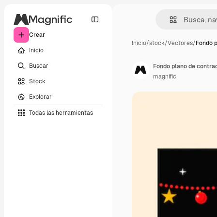
Crear
Inicio
/
stock
/
Vectores
/
Fondo p
Inicio
Buscar
Fondo plano de contra
magnific
Stock
Explorar
Todas las herramientas