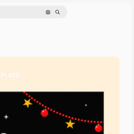
Buscar por imagen
Buscar