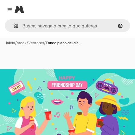
Magnific
Close menu
Buscar
Inicio
/
stock
/
Vectores
/
Fondo plano del día …