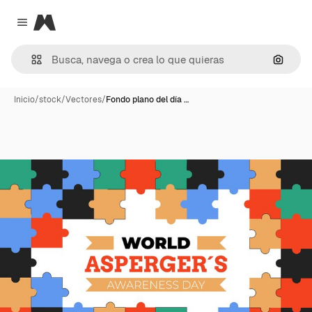
Magnific
Close menu
Buscar
Inicio
/
stock
/
Vectores
/
Fondo plano del día …