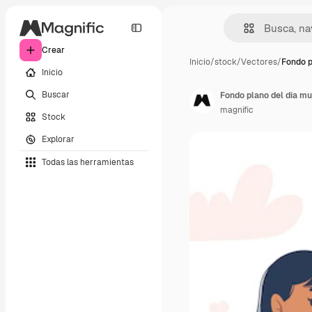
Crear
Inicio
/
stock
/
Vectores
/
Fondo p
Inicio
Buscar
Fondo plano del día m
magnific
Stock
Explorar
Todas las herramientas