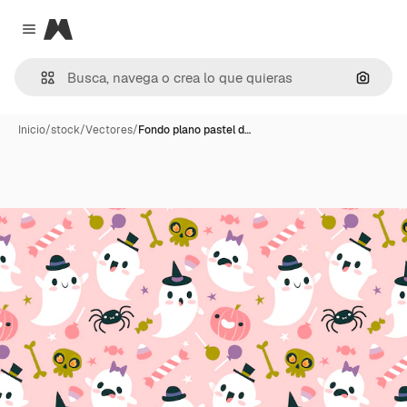
Magnific
Close menu
Buscar
Inicio
/
stock
/
Vectores
/
Fondo plano pastel d…