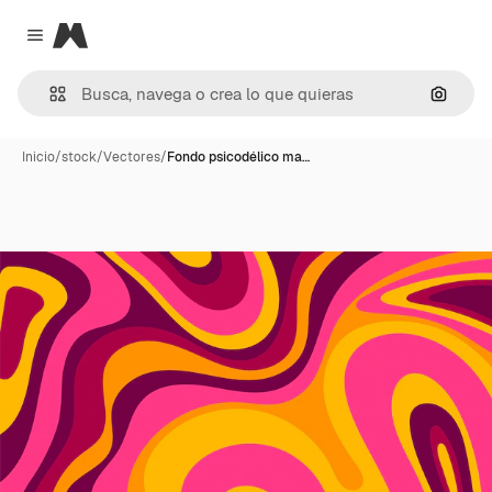
Magnific
Close menu
Buscar
Inicio
/
stock
/
Vectores
/
Fondo psicodélico ma…