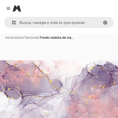
Magnific
Close menu
Buscar
Inicio
/
stock
/
Vectores
/
Fondo realista de má…