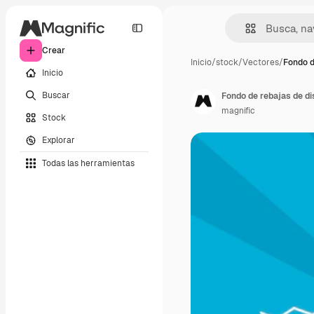
Crear
Inicio
/
stock
/
Vectores
/
Fondo d
Inicio
Buscar
Fondo de rebajas de di
magnific
Stock
Explorar
Todas las herramientas