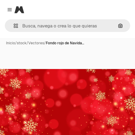
Magnific
Close menu
Buscar
Inicio
/
stock
/
Vectores
/
Fondo rojo de Navida…