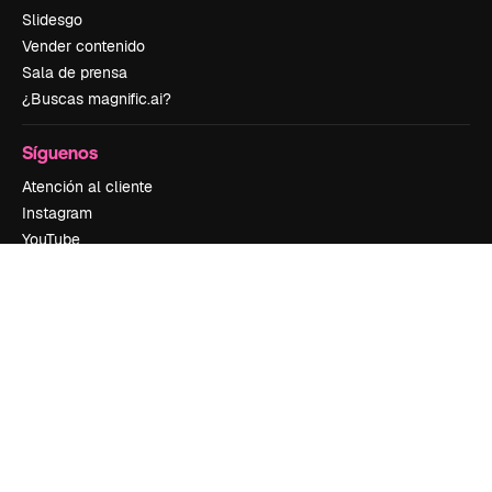
Slidesgo
Vender contenido
Sala de prensa
¿Buscas magnific.ai?
Síguenos
Atención al cliente
Instagram
YouTube
LinkedIn
TikTok
Discord
X
Reddit
Copyright © 2010-
2026
Freepik Company S.L.U.
Todos los derechos
reservados
.