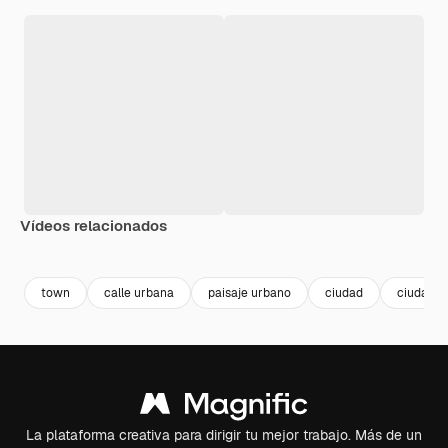
Vídeos relacionados
Premium
Premium
Generado por IA
Premium
Premium
Generado p
town
calle urbana
paisaje urbano
ciudad
ciudades
La plataforma creativa para dirigir tu mejor trabajo. Más de un