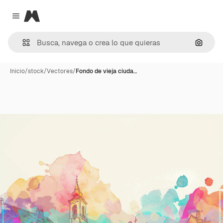
Magnific
Close menu
Buscar
Inicio
/
stock
/
Vectores
/
Fondo de vieja ciuda…