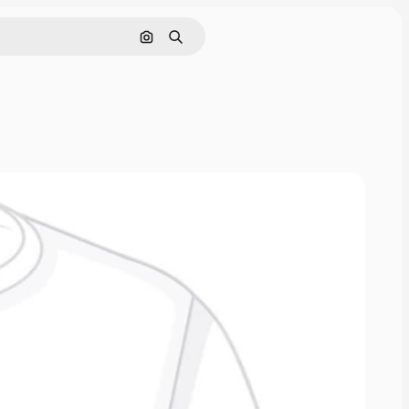
Buscar por imagen
Buscar