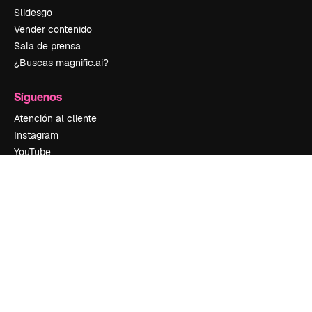
Slidesgo
Vender contenido
Sala de prensa
¿Buscas magnific.ai?
Síguenos
Atención al cliente
Instagram
YouTube
LinkedIn
TikTok
Discord
X
Reddit
Copyright © 2010-
2026
Freepik Company S.L.U.
Todos los derechos
reservados
.