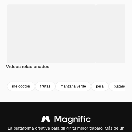
Vídeos relacionados
Premium
Premium
Premium
Premium
melocoton
frutas
manzana verde
pera
platano
La plataforma creativa para dirigir tu mejor trabajo. Más de un