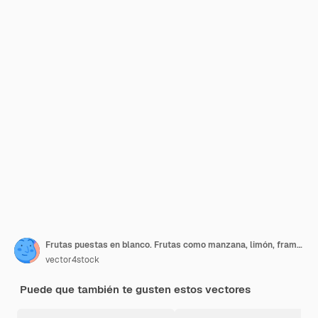
Frutas puestas en blanco. Frutas como manzana, limón, frambuesa, uva, naranja, ciruela, coco, piña, grosella blanca, fresa, plátano, granada, mora, melón, higo, lima, pera, cereza, kiwi.
vector4stock
Puede que también te gusten estos vectores