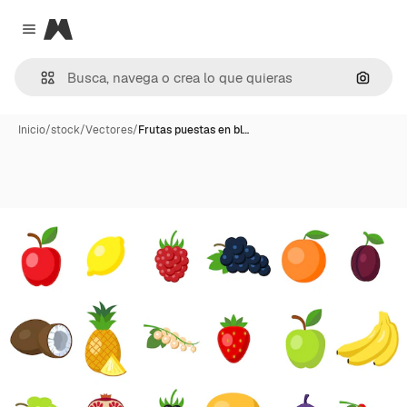
Magnific
Close menu
Buscar
Inicio
/
stock
/
Vectores
/
Frutas puestas en bl…