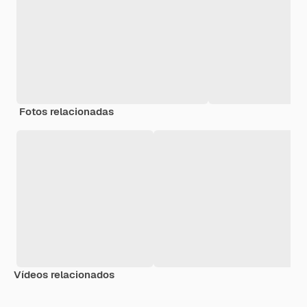
Fotos relacionadas
Vídeos relacionados
Premium
Premium
Premium
Premium
Generado p