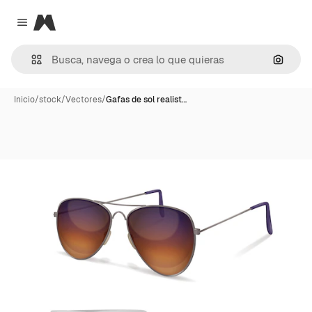
Magnific
Close menu
Buscar
Inicio
/
stock
/
Vectores
/
Gafas de sol realist…