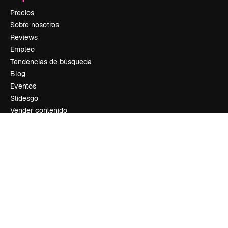
Precios
Sobre nosotros
Reviews
Empleo
Tendencias de búsqueda
Blog
Eventos
Slidesgo
Vender contenido
Sala de prensa
¿Buscas magnific.ai?
Síguenos
Atención al cliente
Instagram
YouTube
LinkedIn
TikTok