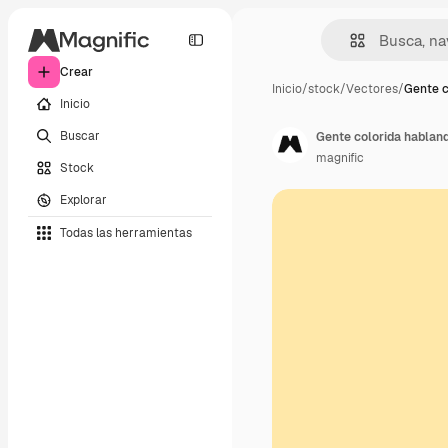
Crear
Inicio
/
stock
/
Vectores
/
Gente c
Inicio
Buscar
Gente colorida habland
magnific
Stock
Explorar
Todas las herramientas