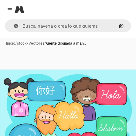
Magnific
Close menu
Buscar
Inicio
/
stock
/
Vectores
/
Gente dibujada a man…