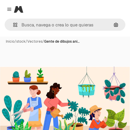
Magnific
Close menu
Buscar
Inicio
/
stock
/
Vectores
/
Gente de dibujos ani…