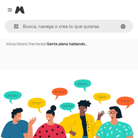
Magnific
Close menu
Buscar
Inicio
/
stock
/
Vectores
/
Gente plana hablando…