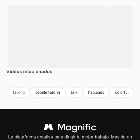
Vídeos relacionados
Premium
Premium
Premium
Premium
talking
people talking
talk
hablando
colorful
La plataforma creativa para dirigir tu mejor trabajo. Más de un