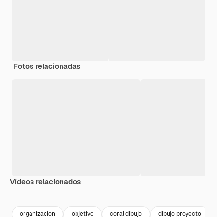
Fotos relacionadas
Vídeos relacionados
Premium
Premium
Premium
Premium
Generado p
organizacion
objetivo
coral dibujo
dibujo proyecto