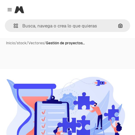
Magnific
Close menu
Buscar
Inicio
/
stock
/
Vectores
/
Gestión de proyectos…