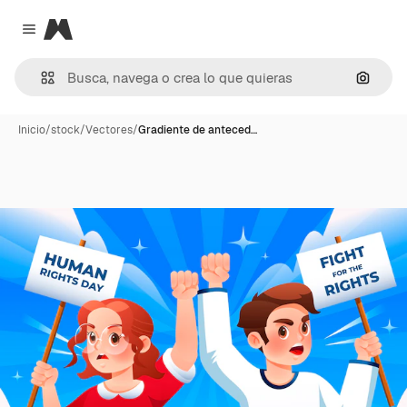
Magnific
Close menu
Buscar
Inicio
/
stock
/
Vectores
/
Gradiente de anteced…