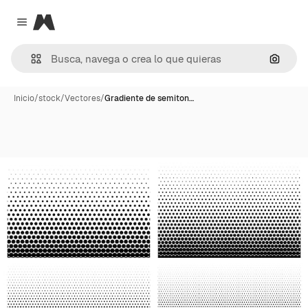
Magnific
Close menu
Buscar
Inicio
/
stock
/
Vectores
/
Gradiente de semiton…