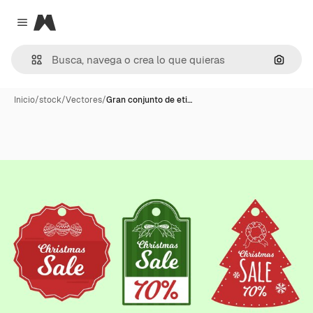
Magnific
Close menu
Buscar
Inicio
/
stock
/
Vectores
/
Gran conjunto de eti…