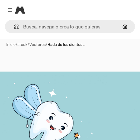
Magnific
Close menu
Buscar
Inicio
/
stock
/
Vectores
/
Hada de los dientes …