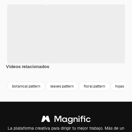
Vídeos relacionados
Premium
Premium
Premium
Premium
botanical pattern
leaves pattern
floral pattern
hojas ver
La plataforma creativa para dirigir tu mejor trabajo. Más de un