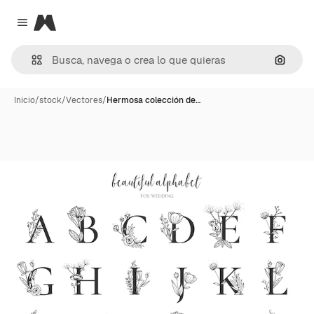
Magnific
Close menu
Buscar
Inicio
/
stock
/
Vectores
/
Hermosa colección de…