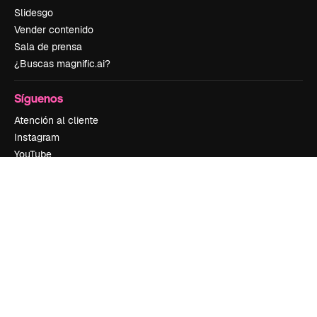
Slidesgo
Vender contenido
Sala de prensa
¿Buscas magnific.ai?
Síguenos
Atención al cliente
Instagram
YouTube
LinkedIn
TikTok
Discord
X
Reddit
Copyright © 2010-
2026
Freepik Company S.L.U.
Todos los derechos
reservados
.