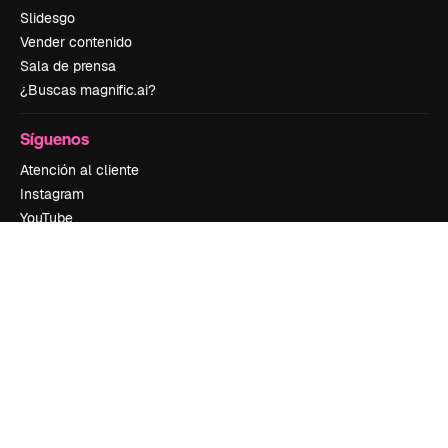
Slidesgo
Vender contenido
Sala de prensa
¿Buscas magnific.ai?
Síguenos
Atención al cliente
Instagram
YouTube
LinkedIn
TikTok
Discord
X
Reddit
Copyright © 2010-
2026
Freepik Company S.L.U.
Todos los derechos
reservados
.