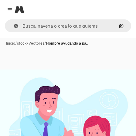
Magnific
Close menu
Buscar
Inicio
/
stock
/
Vectores
/
Hombre ayudando a pa…