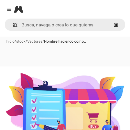
Magnific
Close menu
Buscar
Inicio
/
stock
/
Vectores
/
Hombre haciendo comp…