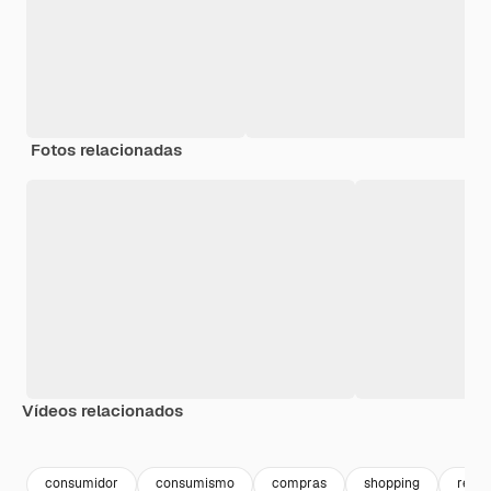
Fotos relacionadas
Vídeos relacionados
Premium
Premium
Premium
Premium
consumidor
consumismo
compras
shopping
retail