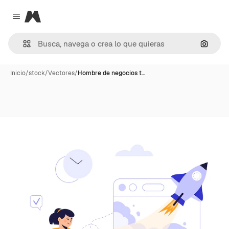
Magnific
Close menu
Buscar
Inicio
/
stock
/
Vectores
/
Hombre de negocios t…