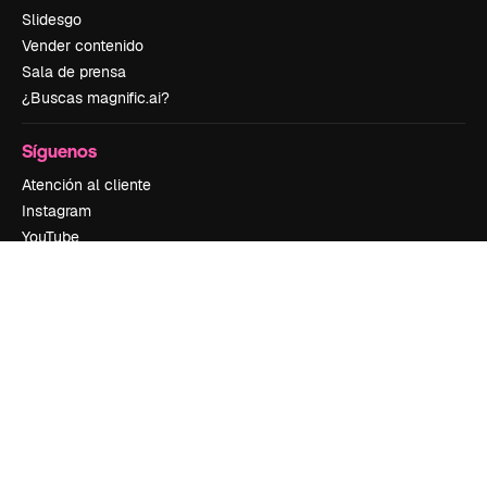
Slidesgo
Vender contenido
Sala de prensa
¿Buscas magnific.ai?
Síguenos
Atención al cliente
Instagram
YouTube
LinkedIn
TikTok
Discord
X
Reddit
Copyright © 2010-
2026
Freepik Company S.L.U.
Todos los derechos
reservados
.