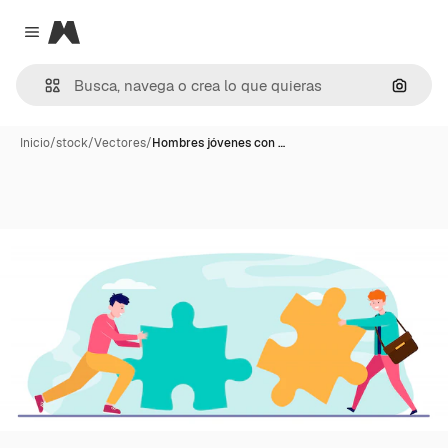
Magnific
Close menu
Buscar
Inicio
/
stock
/
Vectores
/
Hombres jóvenes con …