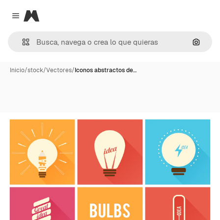
Magnific
Close menu
Buscar
Inicio
/
stock
/
Vectores
/
Iconos abstractos de…