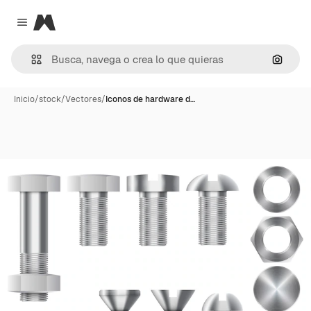
Magnific
Close menu
Buscar
Inicio
/
stock
/
Vectores
/
Iconos de hardware d…