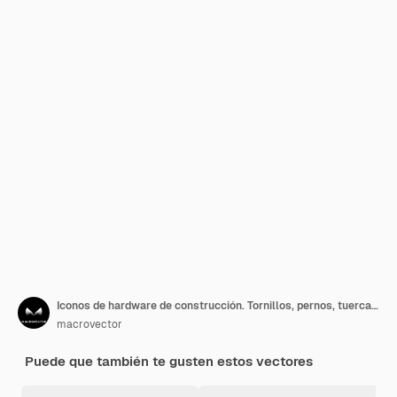
Iconos de hardware de construcción. Tornillos, pernos, tuercas y remaches. Equipo inoxidable, engranaje fijo metalli, ilustración vectorial
macrovector
Puede que también te gusten estos vectores