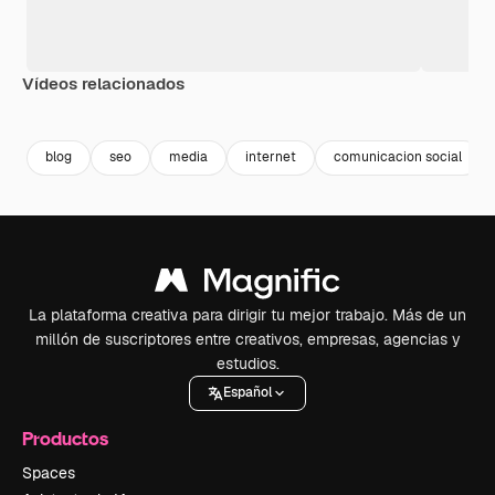
Vídeos relacionados
Premium
Premium
blog
seo
media
internet
comunicacion social
La plataforma creativa para dirigir tu mejor trabajo. Más de un
millón de suscriptores entre creativos, empresas, agencias y
estudios.
Español
Productos
Spaces