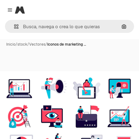
Magnific
Close menu
Buscar
Inicio
/
stock
/
Vectores
/
Iconos de marketing …