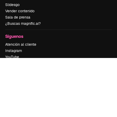
Slidesgo
Vender contenido
Sala de prensa
¿Buscas magnific.ai?
Síguenos
Atención al cliente
Instagram
YouTube
LinkedIn
TikTok
Discord
X
Reddit
Copyright © 2010-
2026
Freepik Company S.L.U.
Todos los derechos
reservados
.