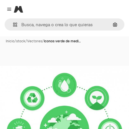
Magnific
Close menu
Buscar
Inicio
/
stock
/
Vectores
/
Iconos verde de medi…