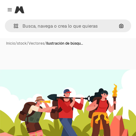
Magnific
Close menu
Buscar
Inicio
/
stock
/
Vectores
/
Ilustración de búsqu…