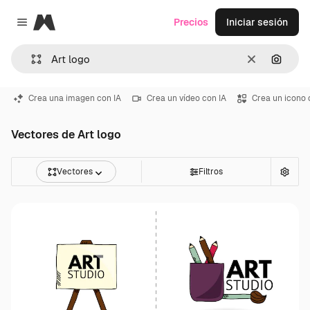
Magnific
Precios
Iniciar sesión
Close menu
Borrar
Buscar
Crea una imagen con IA
Crea un vídeo con IA
Crea un icono 
Vectores de Art logo
Vectores
Filtros