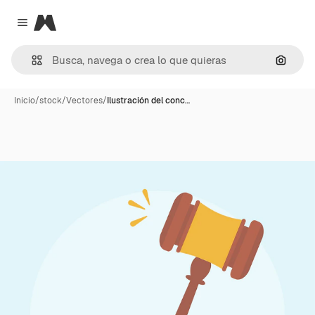
Magnific
Close menu
Buscar
Inicio
/
stock
/
Vectores
/
Ilustración del conc…