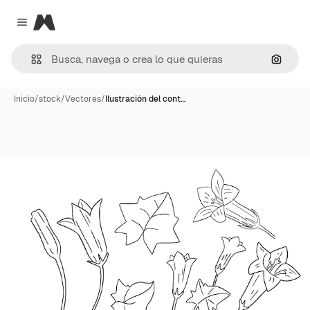
Magnific
Close menu
Buscar
Inicio
/
stock
/
Vectores
/
Ilustración del cont…