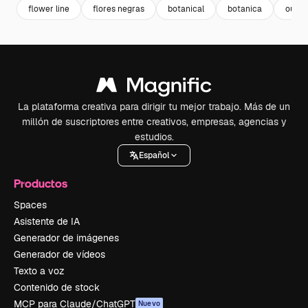
flower line
flores negras
botanical
botanica
outli
La plataforma creativa para dirigir tu mejor trabajo. Más de un
millón de suscriptores entre creativos, empresas, agencias y
estudios.
Español
Productos
Spaces
Asistente de IA
Generador de imágenes
Generador de vídeos
Texto a voz
Contenido de stock
MCP para Claude/ChatGPT
Nuevo