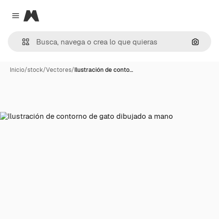
Magnific
Close menu
Buscar
Inicio
/
stock
/
Vectores
/
Ilustración de conto…