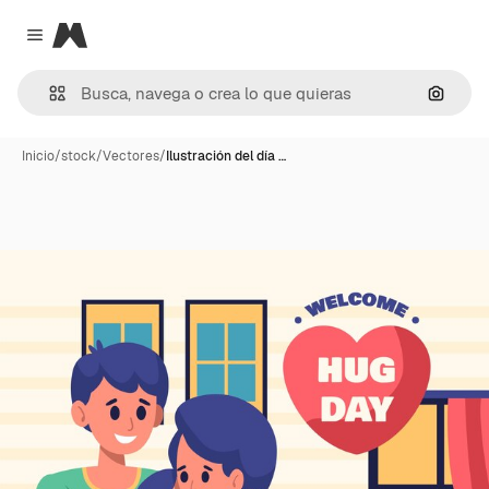
Magnific
Close menu
Buscar
Inicio
/
stock
/
Vectores
/
Ilustración del día …