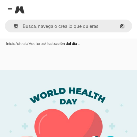
Magnific
Close menu
Buscar
Inicio
/
stock
/
Vectores
/
Ilustración del día …